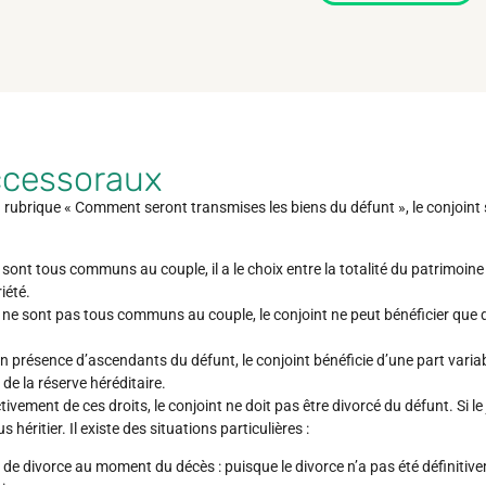
ccessoraux
rubrique « Comment seront transmises les biens du défunt », le conjoint s
sont tous communs au couple, il a le choix entre la totalité du patrimoine e
iété.
 ne sont pas tous communs au couple, le conjoint ne peut bénéficier que 
en présence d’ascendants du défunt, le conjoint bénéficie d’une part variab
e la réserve héréditaire.
ivement de ces droits, le conjoint ne doit pas être divorcé du défunt. Si 
us héritier. Il existe des situations particulières :
e de divorce au moment du décès : puisque le divorce n’a pas été définitiv