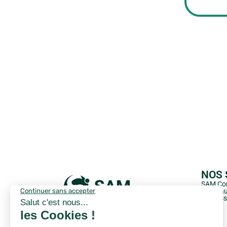
NOS 
SAM Con
Aides a
Success