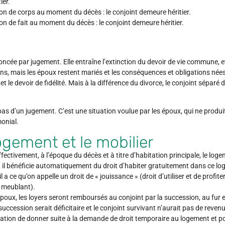
ier.
ion de corps au moment du décès : le conjoint demeure héritier.
ion de fait au moment du décès : le conjoint demeure héritier.
ncée par jugement. Elle entraîne l’extinction du devoir de vie commune, 
ns, mais les époux restent mariés et les conséquences et obligations née
 le devoir de fidélité. Mais à la différence du divorce, le conjoint séparé d
pas d’un jugement. C’est une situation voulue par les époux, qui ne produit
onial.
logement et le mobilier
ffectivement, à l’époque du décès et à titre d’habitation principale, le l
il bénéficie automatiquement du droit d’habiter gratuitement dans ce l
 a ce qu’on appelle un droit de « jouissance » (droit d’utiliser et de profiter
r meublant).
 époux, les loyers seront remboursés au conjoint par la succession, au fur 
uccession serait déficitaire et le conjoint survivant n’aurait pas de revenus
igation de donner suite à la demande de droit temporaire au logement et po