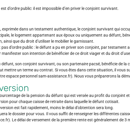
t d’ordre public: il est impossible d’en priver le conjoint survivant.
, exprimée dans un testament authentique, le conjoint survivant qui occu
incipale, le logement appartenant aux époux ou uniquement au défunt, béné
, ainsi que du droit d’utiliser le mobilier le garnissant.
 pas d’ordre public : le défunt a pu en priver son conjoint, par testament
anifester son intention de bénéficier de ce droit viager et du droit d’use
au défunt, son conjoint survivant, ou son partenaire pacsé, bénéficie de la 
eut mettre un terme au contrat. Si vous êtes dans cette situation, il vous s
tre espace personnel sam-assistance.fr). Nous vous préparerons la dém
version
urcentage de la pension du défunt qui est versée au profit du conjoint et 
sion pour chaque caisse de retraite dans laquelle le défunt cotisait.
ersion est fait rapidement, moins le délai d’obtention sera long.
uera le dossier pour vous. Il vous suffit de renseigner les différentes caiss
e.fr). Le délai de versement de la première rente est généralement de 3 