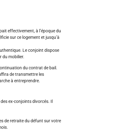
pait effectivement, à l’époque du
ficie sur ce logement et jusqu’à
 authentique. Le conjoint dispose
r du mobilier.
continuation du contrat de bail.
uffira de transmettre les
arche à entreprendre.
des ex-conjoints divorcés. Il
es de retraite du défunt sur votre
mois.